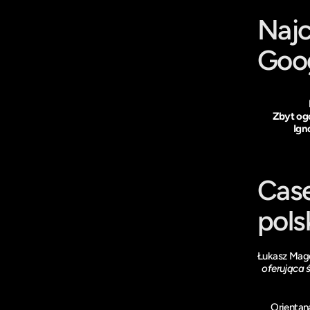
Najc
Goo
Zbyt og
Ign
Case
pols
Łukasz Mag
oferująca ś
Orientan