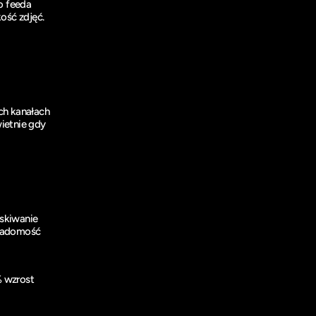
 feeda 
ść zdjęć. 
h kanałach 
ietnie gdy 
skiwanie 
iadomość 
 wzrost 