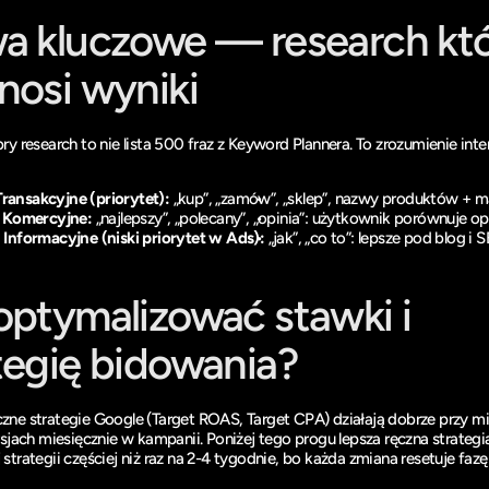
a kluczowe — research któ
nosi wyniki
ry research to nie lista 500 fraz z Keyword Plannera. To zrozumienie inten
Transakcyjne (priorytet):
 „kup”, „zamów”, „sklep”, nazwy produktów + m
Komercyjne:
 „najlepszy”, „polecany”, „opinia”: użytkownik porównuje op
Informacyjne (niski priorytet w Ads):
 „jak”, „co to”: lepsze pod blog i 
optymalizować stawki i 
tegię bidowania?
ne strategie Google (Target ROAS, Target CPA) działają dobrze przy 
jach miesięcznie w kampanii. Poniżej tego progu lepsza ręczna strategi
 strategii częściej niż raz na 2-4 tygodnie, bo każda zmiana resetuje fazę