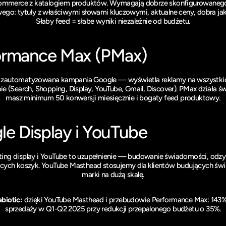
commerce z katalogiem produktów. Wymagają dobrze skonfigurowanego
go: tytuły z właściwymi słowami kluczowymi, aktualne ceny, dobra jako
Słaby feed = słabe wyniki niezależnie od budżetu.
ormance Max (PMax)
j zautomatyzowana kampania Google — wyświetla reklamy na wszystkic
ie (Search, Shopping, Display, YouTube, Gmail, Discover). PMax działa św
masz minimum 50 konwersji miesięcznie i bogaty feed produktowy.
le Display i YouTube
ing display i YouTube to uzupełnienie — budowanie świadomości, odzy
cych koszyk. YouTube Masthead stosujemy dla klientów budujących św
marki na dużą skalę.
biotic:
 dzięki YouTube Masthead i przebudowie Performance Max: 143%
sprzedaży w Q1-Q2 2025 przy redukcji przepalonego budżetu o 35%.