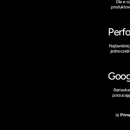
Dla e-
produktowe
Perf
Najbardzie
jednocześn
Goog
Remarket
porzucają
📊 
Prima