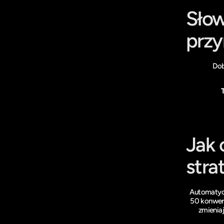
Słow
przy
Dob
Jak 
stra
Automatycz
50 konwers
zmieniaj