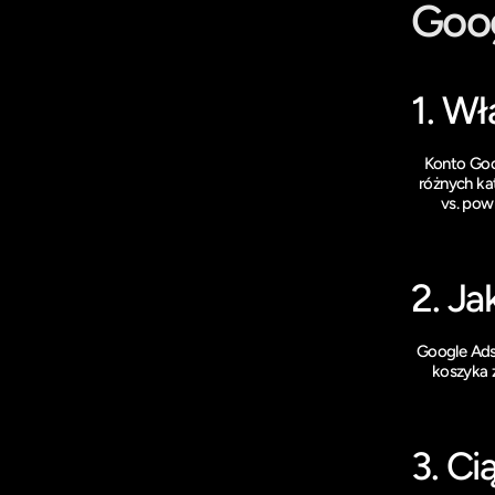
Goo
1. Wł
Konto Goo
różnych ka
vs. pow
2. Ja
Google Ads 
koszyka 
3. Ci