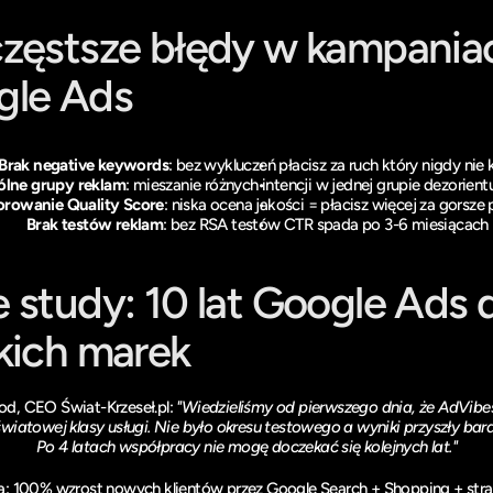
zęstsze błędy w kampaniac
gle Ads
Brak negative keywords
: bez wykluczeń płacisz za ruch który nigdy nie 
ólne grupy reklam
: mieszanie różnych intencji w jednej grupie dezorient
orowanie Quality Score
: niska ocena jakości = płacisz więcej za gorsze
Brak testów reklam
: bez RSA testów CTR spada po 3-6 miesiącach
 study: 10 lat Google Ads d
kich marek
od, CEO 
Świat-Krzeseł.pl
: 
"Wiedzieliśmy od pierwszego dnia, że AdVibes
wiatowej klasy usługi. Nie było okresu testowego a wyniki przyszły bard
Po 4 latach współpracy nie mogę doczekać się kolejnych lat."
a: 100% wzrost nowych klientów przez Google Search + Shopping + strat