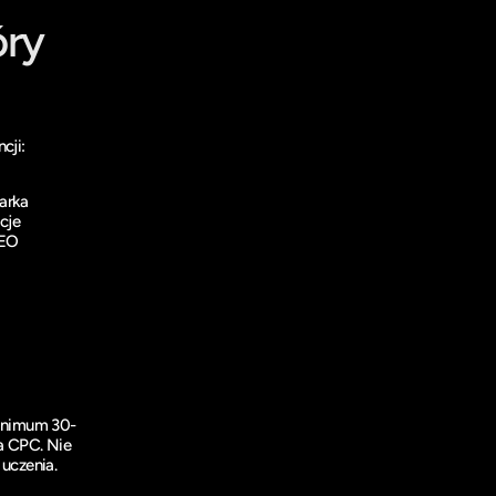
ry 
cji:
arka
cje
SEO
minimum 30-
a CPC. Nie 
 uczenia.