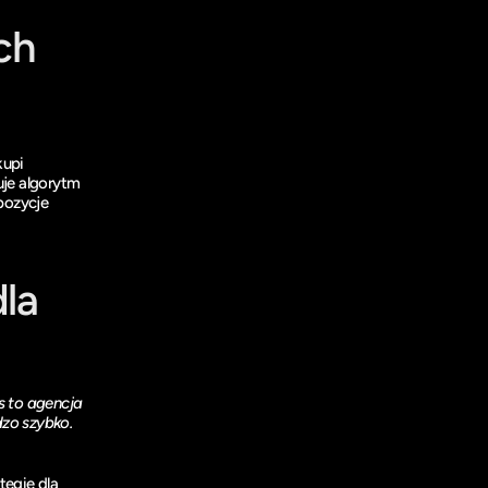
h 
kupi
uje algorytm
 pozycje
la 
 to agencja 
zo szybko. 
egię dla 