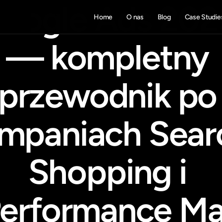
oogle Ads 2025
Home
O nas
Blog
Case Studie
— kompletny 
przewodnik po 
mpaniach Searc
Shopping i 
erformance M