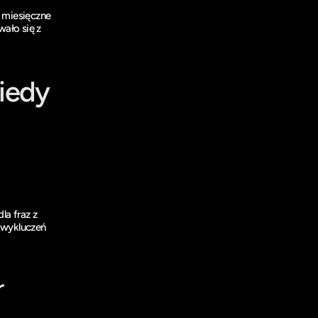
 miesięczne 
ało się z 
edy 
a fraz z 
wykluczeń 
r