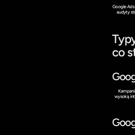
Google Ads 
audyty st
Typy
co 
Goog
Kampanie
wysoką int
Goog