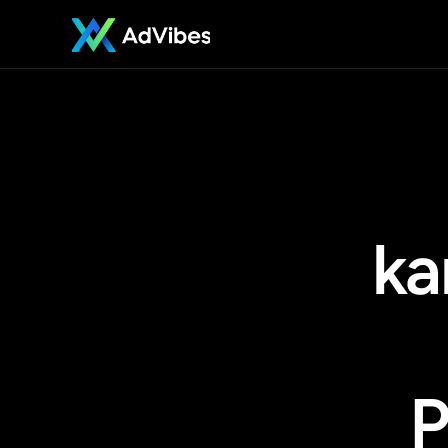
G
ka
P