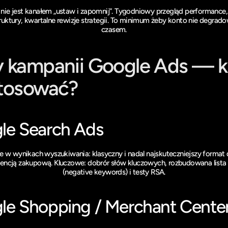
nie jest kanałem „ustaw i zapomnij”. Tygodniowy przegląd performance,
ruktury, kwartalne rewizje strategii. To minimum żeby konto nie degradow
czasem.
 kampanii Google Ads — ki
stosować?
le Search Ads
 w wynikach wyszukiwania: klasyczny i nadal najskuteczniejszy format dl
encją zakupową. Kluczowe: dobrór słów kluczowych, rozbudowana lista 
(negative keywords) i testy RSA.
le Shopping / Merchant Cente