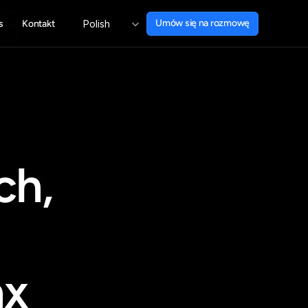
 
Select Language
Umów się na rozmowę
s
Kontakt
Polish
Umów się na rozmowę
h, 
ax