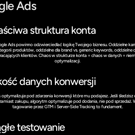
gle Ads
aściwa struktura konta
gle Ads powinno odzwierciedlać logikę Twojego biznesu. Oddzielne kam
tegorii produktów, oddzielne dla brand vs. generic keywords, oddzielne 
racających klientów. Chaos w strukturze konta = chaos w danych = niem
optymalizacji.
kość danych konwersji
optymalizuje pod zdarzenia konwersji które mu podajesz. Jeśli śledzisz 
zamiast zakupu, algorytm optymalizuje pod dodania, nie pod sprzedaż. 
tagowanie przez GTM i Server-Side Tracking to fundament.
ągłe testowanie