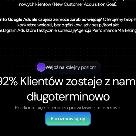
nowych klientów (New Customer Acquisition Goal).
nto Google Ads ale czujesz że może zarabiać więcej?
 Oferujemy bezpła
konkretne wnioski, bez ogólników. 
advibes.pl/kontakt
stagram Ads które faktycznie sprzedają
Agencja Performance Marketing
Wejdź na kolejny poziom
92% Klientów zostaje z nami
długoterminowo
Przekonaj się co oznacza prawdziwe partnerstwo.
Porozmawiajmy