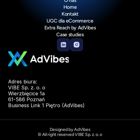
O nas
Home
Kontakt
UGC dla eCommerce
Extra Reach by AdVibes
Case studies
Adres biura:
VIBE Sp. z. o. o
Wierzbięcice 1a
61-586 Poznań
Business Link 1 Piętro (AdVibes)
Designed by AdVibes
© All right reserved VIBE Sp. z. o. o