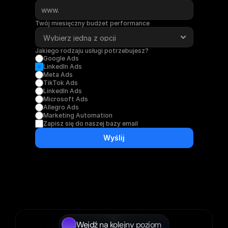
Twój miesięczny budżet performance
Jakiego rodzaju usługi potrzebujesz?
Google Ads
LinkedIn Ads
Meta Ads
TikTok Ads
LinkedIn Ads
Microsoft Ads
Allegro Ads
Marketing Automation
Zapisz się do naszej bazy email
Wyślij
Wejdź na kolejny poziom