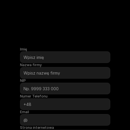
E-mail
vibe@advibes.pl
Phone
+48 797 667 637
Imię
Nazwa firmy
NIP
Numer Telefonu
Email
Strona internetowa